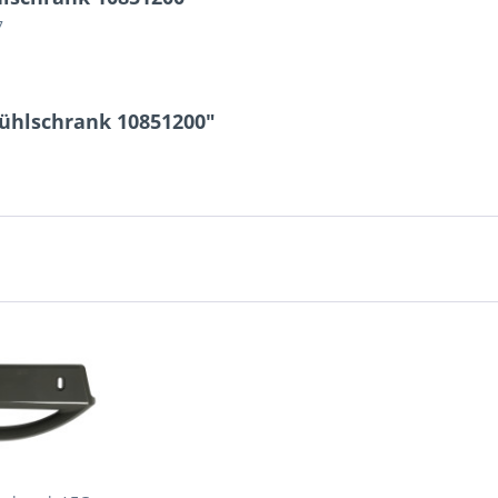
7
Kühlschrank 10851200"