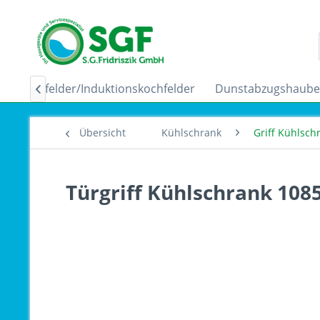
Ceranfelder/Induktionskochfelder
Dunstabzugshaub

Übersicht
Kühlschrank
Griff Kühlsch
Türgriff Kühlschrank 108