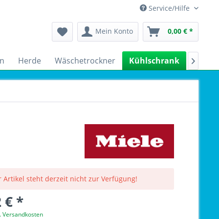
Service/Hilfe
Mein Konto
0,00 € *
n
Herde
Wäschetrockner
Kühlschrank
Spülm

 Artikel steht derzeit nicht zur Verfügung!
 € *
l. Versandkosten