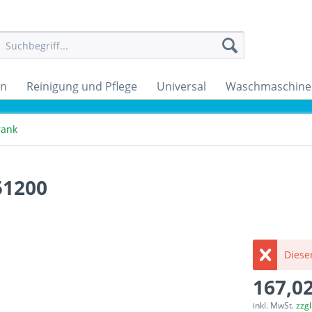
en
Reinigung und Pflege
Universal
Waschmaschine
rank
51200
Dieser
167,02
inkl. MwSt.
zzg