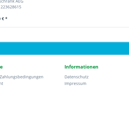
lschrank AEG
5 223628615
 € *
ce
Informationen
 Zahlungsbedingungen
Datenschutz
ht
Impressum