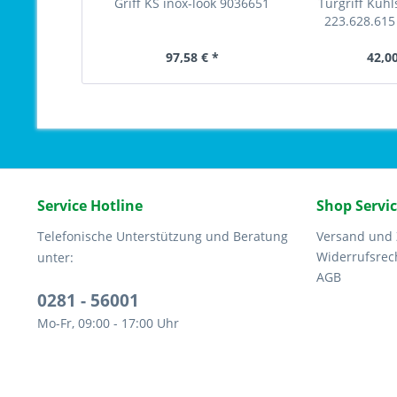
Griff KS inox-look 9036651
Türgriff Küh
223.628.61
97,58 € *
42,00
Service Hotline
Shop Servi
Telefonische Unterstützung und Beratung
Versand und
Widerrufsrec
unter:
AGB
0281 - 56001
Mo-Fr, 09:00 - 17:00 Uhr