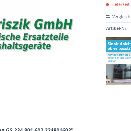
Lieferzeit
Vergleic
Artikel-Nr.:
g GS 224.801.602 224801602"