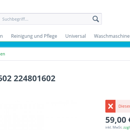
en
Reinigung und Pflege
Universal
Waschmaschine
gen
602 224801602
Dieser
59,00 
inkl. MwSt.
zzg