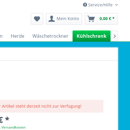
Service/Hilfe
Mein Konto
0,00 € *
n
Herde
Wäschetrockner
Kühlschrank
Spülm

 Artikel steht derzeit nicht zur Verfügung!
€ *
l. Versandkosten