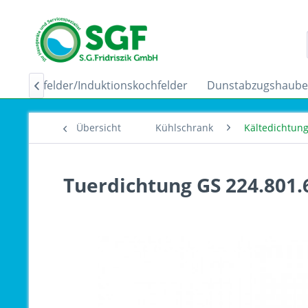
Ceranfelder/Induktionskochfelder
Dunstabzugshaub

Übersicht
Kühlschrank
Kältedichtun
Tuerdichtung GS 224.801.