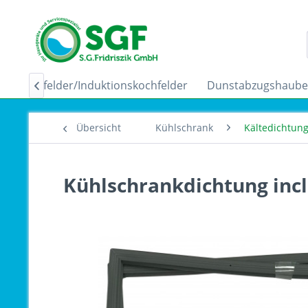
Ceranfelder/Induktionskochfelder
Dunstabzugshaub

Übersicht
Kühlschrank
Kältedichtun
Kühlschrankdichtung inc