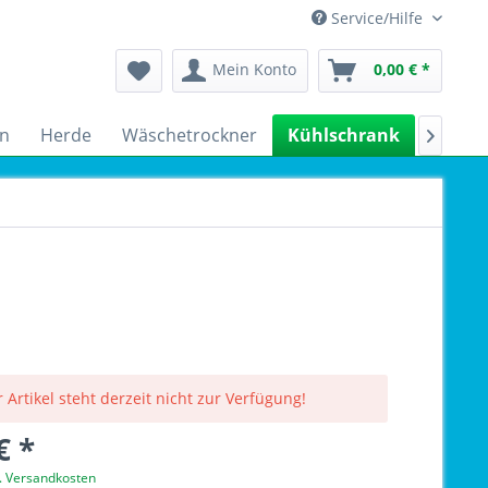
Service/Hilfe
Mein Konto
0,00 € *
n
Herde
Wäschetrockner
Kühlschrank
Spülm

 Artikel steht derzeit nicht zur Verfügung!
€ *
l. Versandkosten