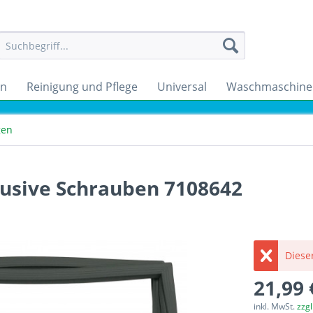
en
Reinigung und Pflege
Universal
Waschmaschine
gen
lusive Schrauben 7108642
Dieser
21,99 
inkl. MwSt.
zzg