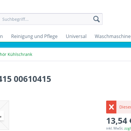
en
Reinigung und Pflege
Universal
Waschmaschine
hör Kühlschrank
415 00610415
Dieser
13,54 
inkl. MwSt.
zzg