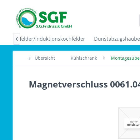
Ceranfelder/Induktionskochfelder
Dunstabzugshaub

Übersicht
Kühlschrank
Montagezube
Magnetverschluss 0061.0