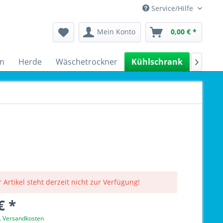
Service/Hilfe
Mein Konto
0,00 € *
n
Herde
Wäschetrockner
Kühlschrank
Spülm

 Artikel steht derzeit nicht zur Verfügung!
€ *
l. Versandkosten