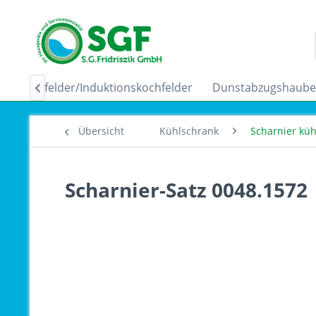
Ceranfelder/Induktionskochfelder
Dunstabzugshaub

Übersicht
Kühlschrank
Scharnier kü
Scharnier-Satz 0048.1572