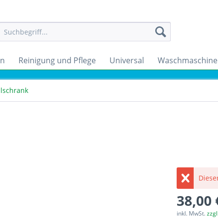
en
Reinigung und Pflege
Universal
Waschmaschine
hlschrank
Dieser
38,00 
inkl. MwSt.
zzg