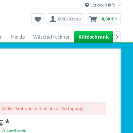
Service/Hilfe
Mein Konto
0,00 € *
n
Herde
Wäschetrockner
Kühlschrank
Spülm

 Artikel steht derzeit nicht zur Verfügung!
€ *
l. Versandkosten