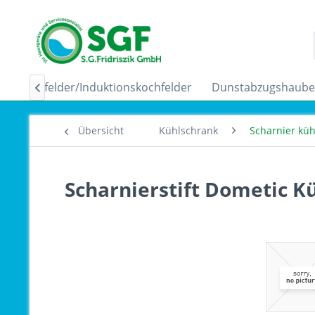
Ceranfelder/Induktionskochfelder
Dunstabzugshaub

Übersicht
Kühlschrank
Scharnier kü
Scharnierstift Dometic 