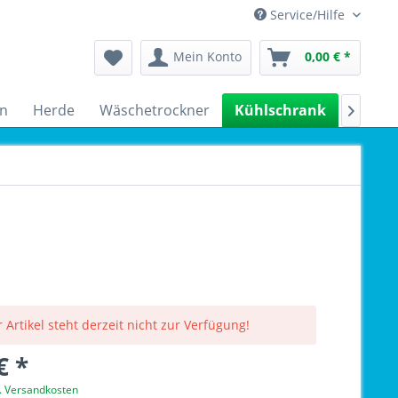
Service/Hilfe
Mein Konto
0,00 € *
n
Herde
Wäschetrockner
Kühlschrank
Spülm

 Artikel steht derzeit nicht zur Verfügung!
€ *
l. Versandkosten