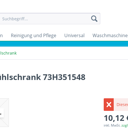
en
Reinigung und Pflege
Universal
Waschmaschine
hlschrank
Kühlschrank 73H351548
Dieser
10,12 
inkl. MwSt.
zzg