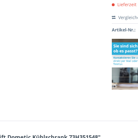
Lieferzeit
Vergleic
Artikel-Nr.:
ift Dometic Kühlschrank 73H351548"