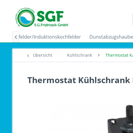
Ceranfelder/Induktionskochfelder
Dunstabzugshaub

Übersicht
Kühlschrank
Thermostat K
Thermostat Kühlschrank 