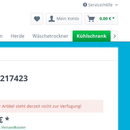
Service/Hilfe
Mein Konto
0,00 € *
n
Herde
Wäschetrockner
Kühlschrank
Spülm

6217423
 Artikel steht derzeit nicht zur Verfügung!
€ *
l. Versandkosten