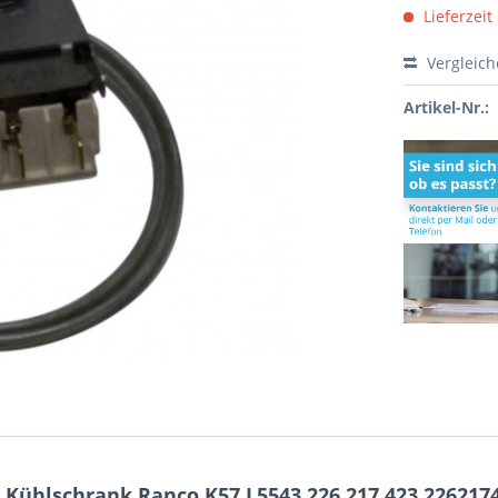
Lieferzeit
Vergleic
Artikel-Nr.:
Kühlschrank Ranco K57 L5543 226.217.423 226217