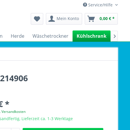
Service/Hilfe
Mein Konto
0,00 € *
n
Herde
Wäschetrockner
Kühlschrank
Spülm

6214906
€ *
l. Versandkosten
sandfertig, Lieferzeit ca. 1-3 Werktage