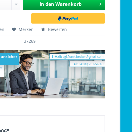
In den
Warenkorb
hen
Merken
Bewerten
37269
906"