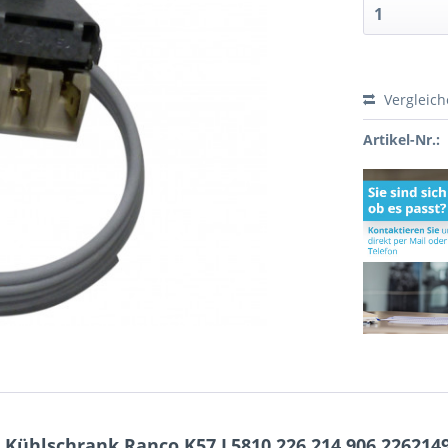
Vergleic
Artikel-Nr.:
Kühlschrank Ranco K57 L5810 226.214.906 226214