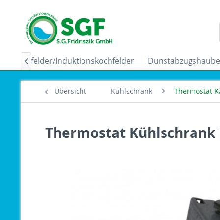
Ceranfelder/Induktionskochfelder
Dunstabzugshaub

Übersicht
Kühlschrank
Thermostat K
Thermostat Kühlschrank 