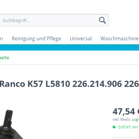
en
Reinigung und Pflege
Universal
Waschmaschine
aelte
Ranco K57 L5810 226.214.906 22
47,54 
inkl. MwSt.
zzg
Sofort ver