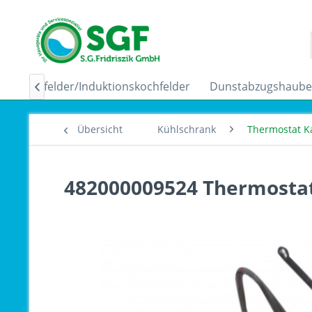
Ceranfelder/Induktionskochfelder
Dunstabzugshaub

Übersicht
Kühlschrank
Thermostat K
482000009524 Thermostat