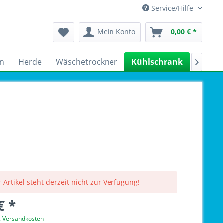
Service/Hilfe
Mein Konto
0,00 € *
n
Herde
Wäschetrockner
Kühlschrank
Spülm

 Artikel steht derzeit nicht zur Verfügung!
€ *
l. Versandkosten