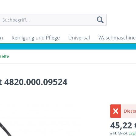
en
Reinigung und Pflege
Universal
Waschmaschine
aelte
 4820.000.09524
Dieser
45,22 
inkl. MwSt.
zzg