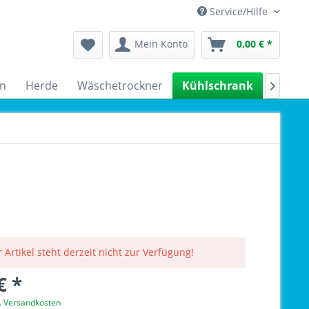
Service/Hilfe
Mein Konto
0,00 € *
n
Herde
Wäschetrockner
Kühlschrank
Spülm

 Artikel steht derzeit nicht zur Verfügung!
€ *
l. Versandkosten