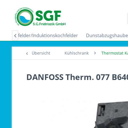
Ceranfelder/Induktionskochfelder
Dunstabzugshaub

Übersicht
Kühlschrank
Thermostat K
DANFOSS Therm. 077 B640