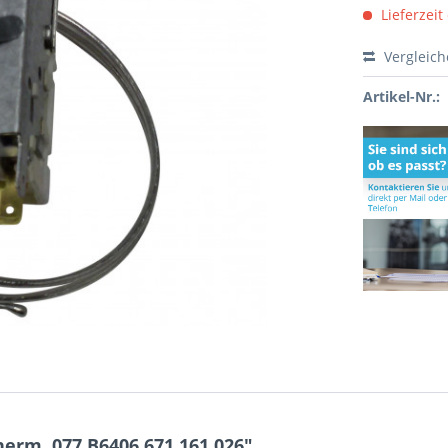
Lieferzeit
Vergleic
Artikel-Nr.:
rm. 077 B6406 671.161.026"