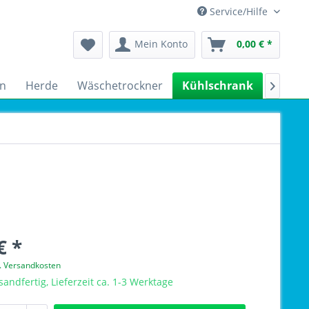
Service/Hilfe
Mein Konto
0,00 € *
n
Herde
Wäschetrockner
Kühlschrank
Spülm

€ *
l. Versandkosten
sandfertig, Lieferzeit ca. 1-3 Werktage