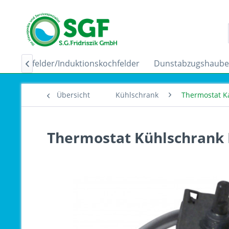
Ceranfelder/Induktionskochfelder
Dunstabzugshaub

Übersicht
Kühlschrank
Thermostat K
Thermostat Kühlschrank 