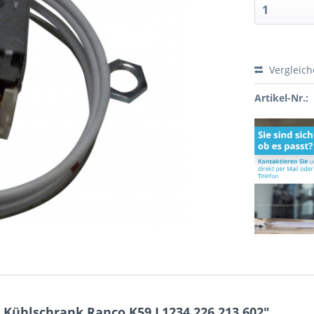
Vergleic
Artikel-Nr.:
Kühlschrank Ranco K59 L1234 226.213.602"