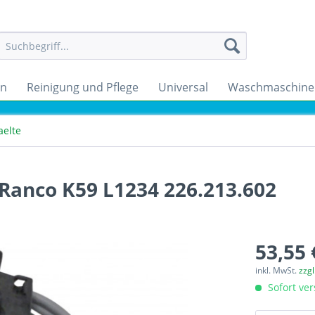
en
Reinigung und Pflege
Universal
Waschmaschine
aelte
Ranco K59 L1234 226.213.602
53,55 
inkl. MwSt.
zzg
Sofort ver