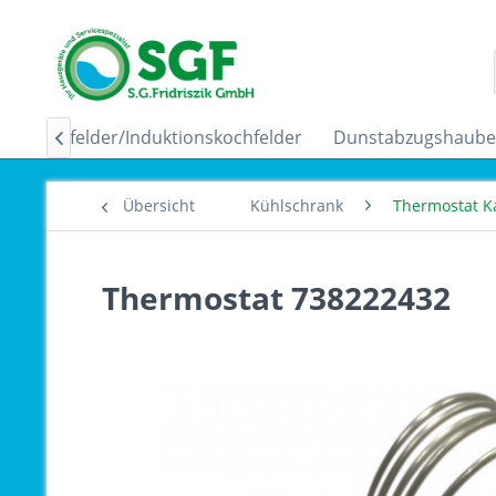
Ceranfelder/Induktionskochfelder
Dunstabzugshaub

Übersicht
Kühlschrank
Thermostat K
Thermostat 738222432