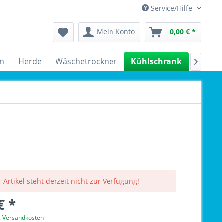
Service/Hilfe
Mein Konto
0,00 € *
n
Herde
Wäschetrockner
Kühlschrank
Spülm

 Artikel steht derzeit nicht zur Verfügung!
€ *
l. Versandkosten