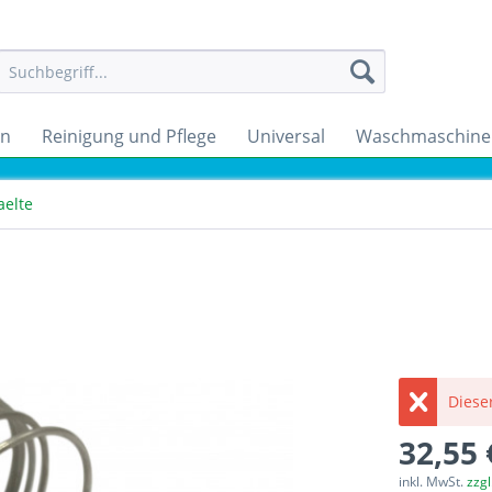
en
Reinigung und Pflege
Universal
Waschmaschine
aelte
Dieser
32,55 
inkl. MwSt.
zzg