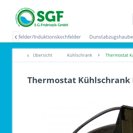
Ceranfelder/Induktionskochfelder
Dunstabzugshaub

Übersicht
Kühlschrank
Thermostat K
Thermostat Kühlschrank 