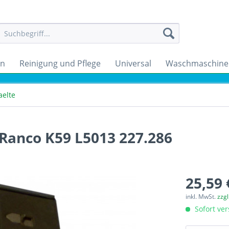
en
Reinigung und Pflege
Universal
Waschmaschine
aelte
Ranco K59 L5013 227.286
25,59 
inkl. MwSt.
zzg
Sofort ver