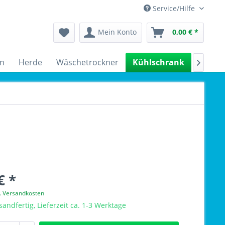
Service/Hilfe
Mein Konto
0,00 € *
n
Herde
Wäschetrockner
Kühlschrank
Spülm

€ *
l. Versandkosten
sandfertig, Lieferzeit ca. 1-3 Werktage