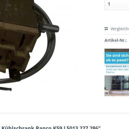
Vergleic
Artikel-Nr.:
Kühlschrank Ranco K59 L5013 227.286"