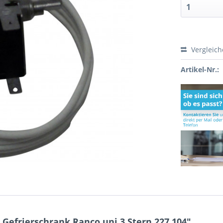
Vergleic
Artikel-Nr.:
Gefrierschrank Ranco uni 3 Stern 227.104"