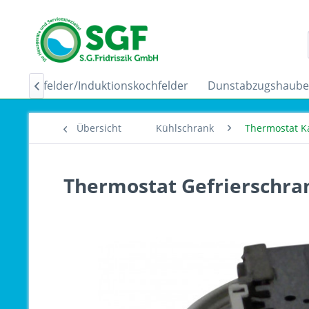
Ceranfelder/Induktionskochfelder
Dunstabzugshaub

Übersicht
Kühlschrank
Thermostat K
Thermostat Gefrierschran