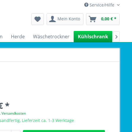
Service/Hilfe
Mein Konto
0,00 € *
n
Herde
Wäschetrockner
Kühlschrank
Spülm

€ *
l. Versandkosten
sandfertig, Lieferzeit ca. 1-3 Werktage