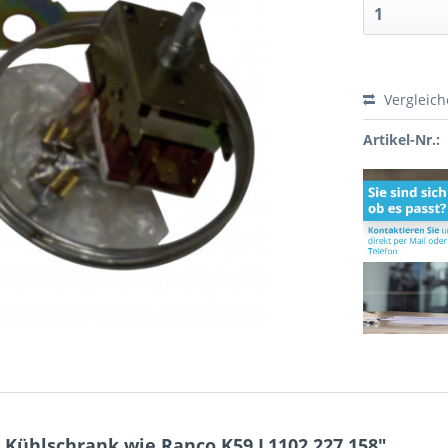
Vergleic
Artikel-Nr.:
Kühlschrank wie Ranco K59 L1102 227.158"