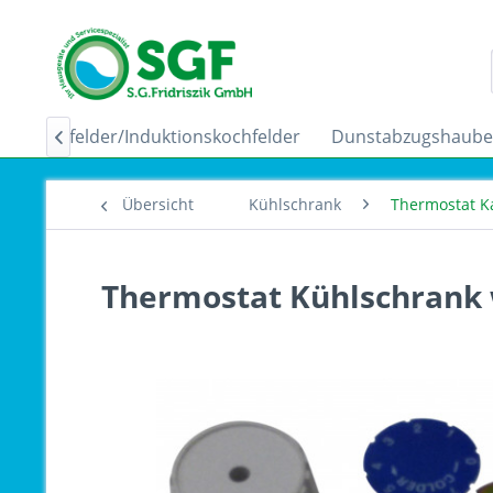
Ceranfelder/Induktionskochfelder
Dunstabzugshaub

Übersicht
Kühlschrank
Thermostat K
Thermostat Kühlschrank 