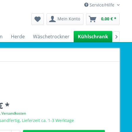
Service/Hilfe
Mein Konto
0,00 € *
n
Herde
Wäschetrockner
Kühlschrank
Spülm

€ *
l. Versandkosten
sandfertig, Lieferzeit ca. 1-3 Werktage