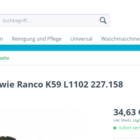
en
Reinigung und Pflege
Universal
Waschmaschine
aelte
wie Ranco K59 L1102 227.158
34,63 
inkl. MwSt.
zzg
Sofort ver