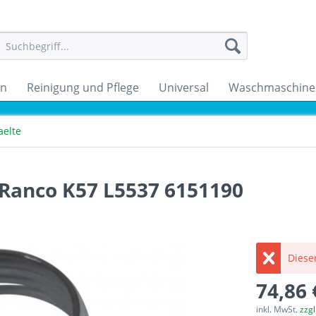
en
Reinigung und Pflege
Universal
Waschmaschine
aelte
Ranco K57 L5537 6151190
Dieser
74,86 
inkl. MwSt.
zzg