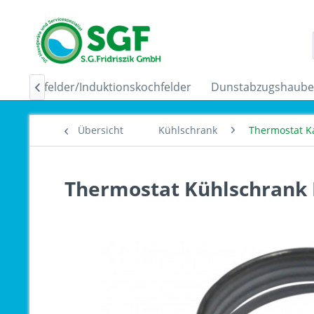
Ceranfelder/Induktionskochfelder
Dunstabzugshaub

Übersicht
Kühlschrank
Thermostat K
Thermostat Kühlschrank 