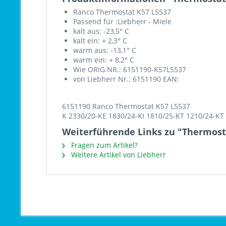
Ranco Thermostat K57 L5537
Passend für :Liebherr - Miele
kalt aus: -23,5° C
kalt ein: + 2,3° C
warm aus: -13,1° C
warm ein: + 8,2° C
Wie ORIG.NR.: 6151190-K57L5537
von Liebherr Nr.: 6151190 EAN:
6151190 Ranco Thermostat K57 L5537
K 2330/20-KE 1830/24-KI 1810/25-KT 1210/24-K
Weiterführende Links zu "Thermost
Fragen zum Artikel?
Weitere Artikel von Liebherr