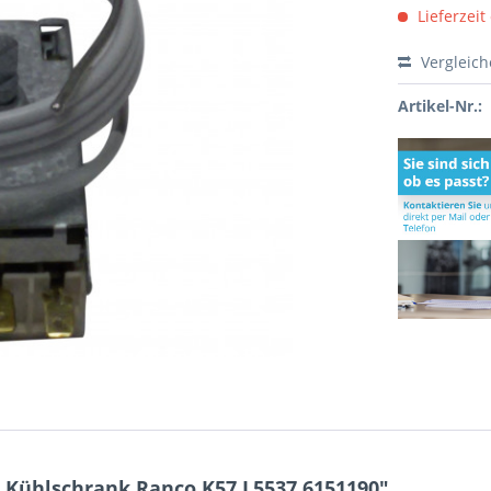
Lieferzeit
Vergleic
Artikel-Nr.:
 Kühlschrank Ranco K57 L5537 6151190"