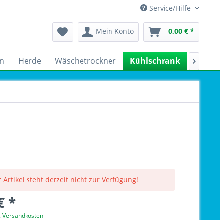
Service/Hilfe
Mein Konto
0,00 € *
n
Herde
Wäschetrockner
Kühlschrank
Spülm

 Artikel steht derzeit nicht zur Verfügung!
€ *
l. Versandkosten