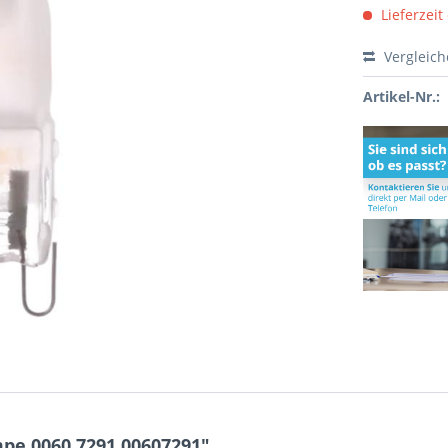
Lieferzeit
Vergleic
Artikel-Nr.:
pe 0060.7291 00607291"