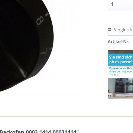
Vergleic
Artikel-Nr.:
 Backofen 0003.1414 00031414"