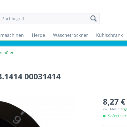
maschinen
Herde
Wäschetrockner
Kühlschrank
rspüler
03.1414 00031414
8,27 €
inkl. MwSt.
zzg
Sofort ver