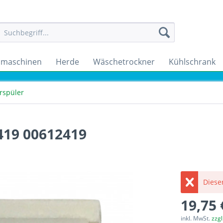
maschinen
Herde
Wäschetrockner
Kühlschrank
rspüler
419 00612419
Dieser
19,75 
inkl. MwSt.
zzg