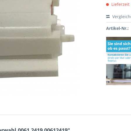
Lieferzeit
Vergleic
Artikel-Nr.:
orwahl 0061.2419 00612419"