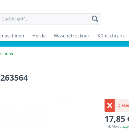
maschinen
Herde
Wäschetrockner
Kühlschrank
rspüler
0263564
Dieser
17,85 
inkl. MwSt.
zzg