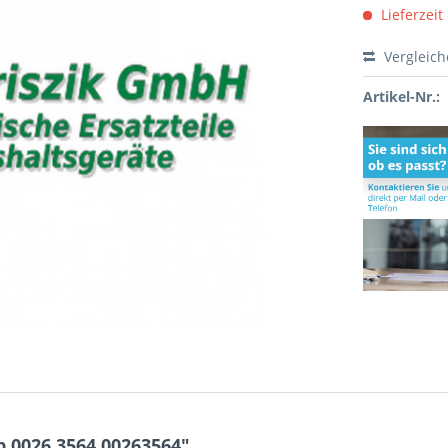
Lieferzeit
Vergleic
Artikel-Nr.:
 0026.3564 00263564"