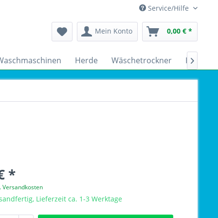
Service/Hilfe
Mein Konto
0,00 € *
Waschmaschinen
Herde
Wäschetrockner
Kühlsch

€ *
l. Versandkosten
sandfertig, Lieferzeit ca. 1-3 Werktage