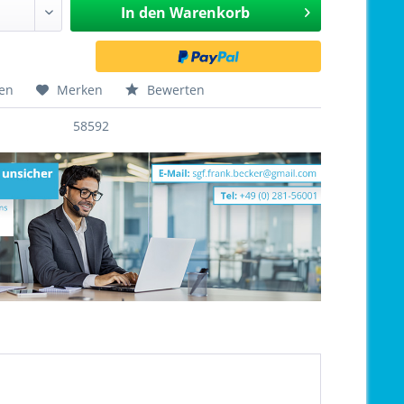
In den
Warenkorb
hen
Merken
Bewerten
58592