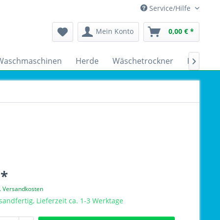
Service/Hilfe
Mein Konto
0,00 € *
Waschmaschinen
Herde
Wäschetrockner
Kühlsch

 *
l. Versandkosten
sandfertig, Lieferzeit ca. 1-3 Werktage