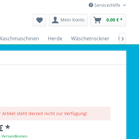
Service/Hilfe
Mein Konto
0,00 € *
Waschmaschinen
Herde
Wäschetrockner
Kühlsch

 Artikel steht derzeit nicht zur Verfügung!
€ *
l. Versandkosten