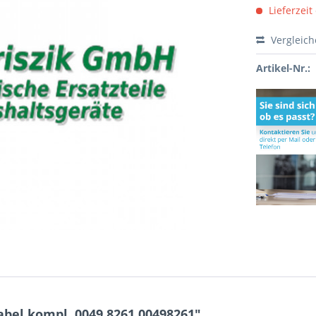
Lieferzeit
Vergleic
Artikel-Nr.:
bel kompl. 0049.8261 00498261"