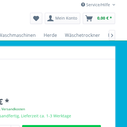
Service/Hilfe
Mein Konto
0,00 € *
Waschmaschinen
Herde
Wäschetrockner
Kühlsch

€ *
l. Versandkosten
sandfertig, Lieferzeit ca. 1-3 Werktage