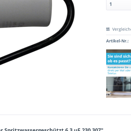
Vergleic
Artikel-Nr.:
 Spritzwassergeschützt 6,3 uF 230.307"