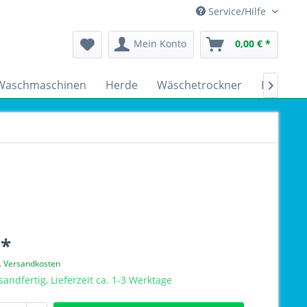
Service/Hilfe
Mein Konto
0,00 € *
Waschmaschinen
Herde
Wäschetrockner
Kühlsch

 *
l. Versandkosten
sandfertig, Lieferzeit ca. 1-3 Werktage