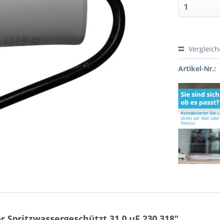
Vergleic
Artikel-Nr.:
 Spritzwassergeschützt 31,0 uF 230.318"