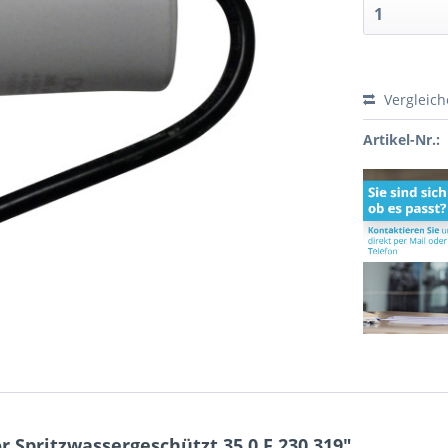
Vergleic
Artikel-Nr.:
Spritzwassergeschützt 35,0 F 230.319"