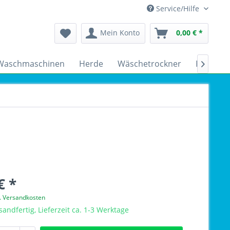
Service/Hilfe
Mein Konto
0,00 € *
Waschmaschinen
Herde
Wäschetrockner
Kühlsch

€ *
l. Versandkosten
sandfertig, Lieferzeit ca. 1-3 Werktage