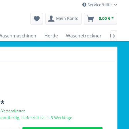
Service/Hilfe
Mein Konto
0,00 € *
Waschmaschinen
Herde
Wäschetrockner
Kühlsch

 *
l. Versandkosten
sandfertig, Lieferzeit ca. 1-3 Werktage