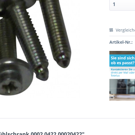
Vergleic
Artikel-Nr.:
hlschrank 0002.0422 00020422"