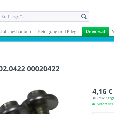
stabzugshauben
Reinigung und Pflege
Universal
02.0422 00020422
4,16 €
inkl. MwSt.
zzg
Sofort ver