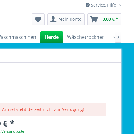
Service/Hilfe
Mein Konto
0,00 € *
aschmaschinen
Herde
Wäschetrockner
Kühlschr

 Artikel steht derzeit nicht zur Verfügung!
 € *
l. Versandkosten