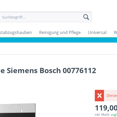
stabzugshauben
Reinigung und Pflege
Universal
W
be Siemens Bosch 00776112
Dieser
119,00
inkl. MwSt.
zzg