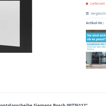
Lieferzeit
Vergleic
Artikel-Nr.:
ontglasscheibe Siemens Bosch 00776112"