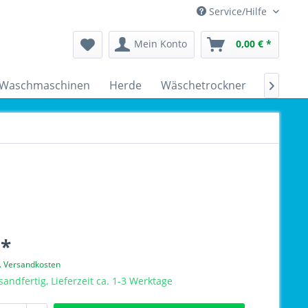
Service/Hilfe
Mein Konto
0,00 € *
Waschmaschinen
Herde
Wäschetrockner
Kühlsch

 *
l. Versandkosten
sandfertig, Lieferzeit ca. 1-3 Werktage