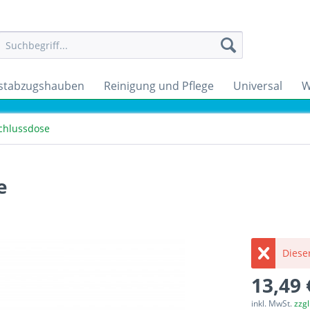
stabzugshauben
Reinigung und Pflege
Universal
W
schlussdose
e
Dieser
13,49 
inkl. MwSt.
zzg