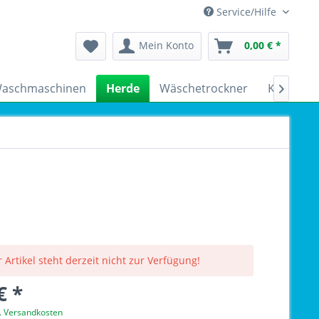
Service/Hilfe
Mein Konto
0,00 € *
aschmaschinen
Herde
Wäschetrockner
Kühlschr

 Artikel steht derzeit nicht zur Verfügung!
€ *
l. Versandkosten