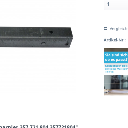
Vergleic
Artikel-Nr.:
arnier 357.721.804 357721804"