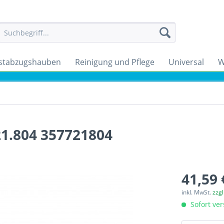
stabzugshauben
Reinigung und Pflege
Universal
W
21.804 357721804
41,59 
inkl. MwSt.
zzg
Sofort ver