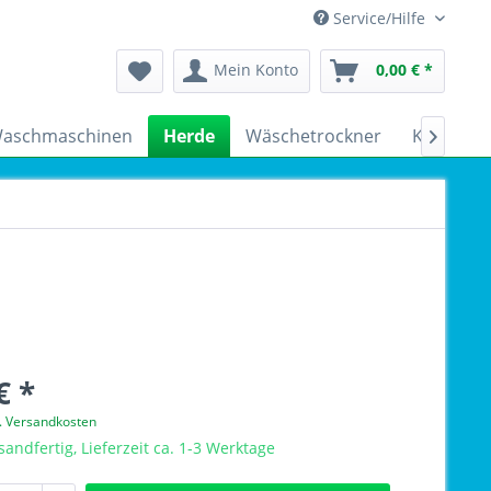
Service/Hilfe
Mein Konto
0,00 € *
aschmaschinen
Herde
Wäschetrockner
Kühlschr

€ *
l. Versandkosten
sandfertig, Lieferzeit ca. 1-3 Werktage