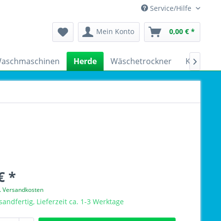
Service/Hilfe
Mein Konto
0,00 € *
aschmaschinen
Herde
Wäschetrockner
Kühlschr

€ *
l. Versandkosten
sandfertig, Lieferzeit ca. 1-3 Werktage