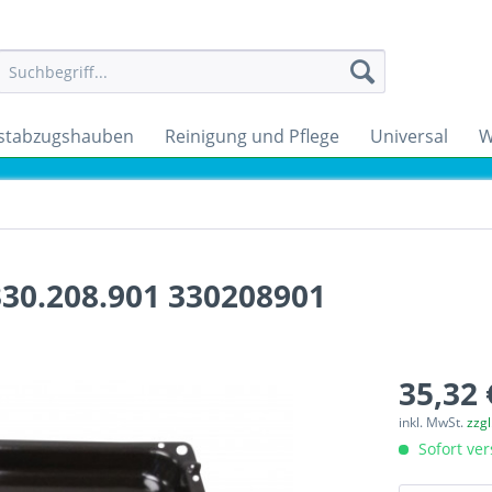
stabzugshauben
Reinigung und Pflege
Universal
W
330.208.901 330208901
35,32 
inkl. MwSt.
zzg
Sofort ver