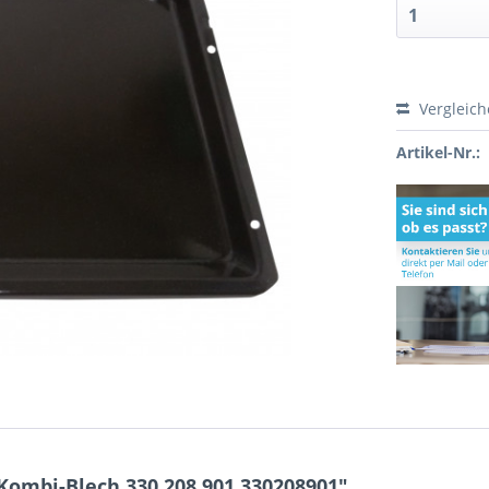
Vergleic
Artikel-Nr.:
Kombi-Blech 330.208.901 330208901"