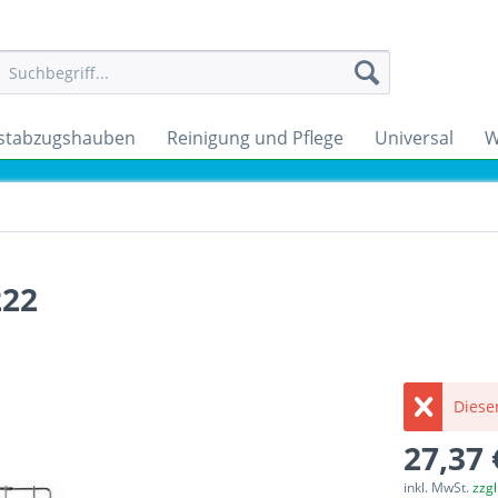
stabzugshauben
Reinigung und Pflege
Universal
W
222
Dieser
27,37 
inkl. MwSt.
zzg