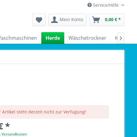
Service/Hilfe
Mein Konto
0,00 € *
aschmaschinen
Herde
Wäschetrockner
Kühlschr

 Artikel steht derzeit nicht zur Verfügung!
€ *
l. Versandkosten