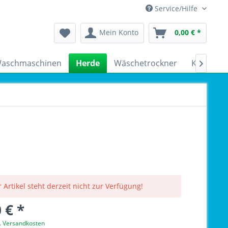
Service/Hilfe
Mein Konto
0,00 € *
aschmaschinen
Herde
Wäschetrockner
Kühlschr

 Artikel steht derzeit nicht zur Verfügung!
 € *
l. Versandkosten