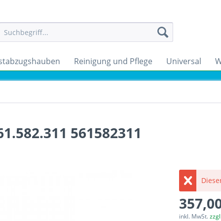
stabzugshauben
Reinigung und Pflege
Universal
W
61.582.311 561582311
Dieser
357,00
inkl. MwSt.
zzg