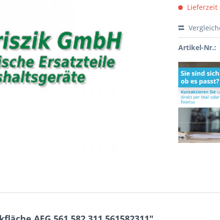
Lieferzeit
Vergleic
Artikel-Nr.:
fläche AEG 561.582.311 561582311"