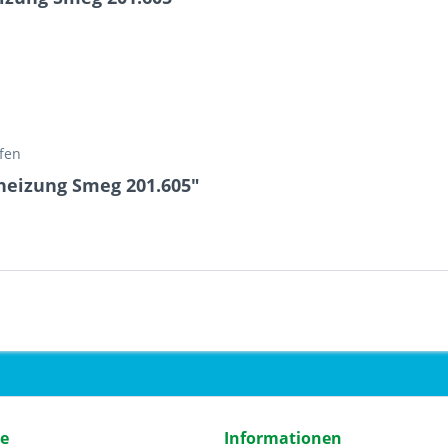
öfen
heizung Smeg 201.605"
ce
Informationen