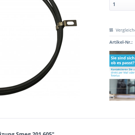
Vergleic
Artikel-Nr.:
izung Smeg 201.605"