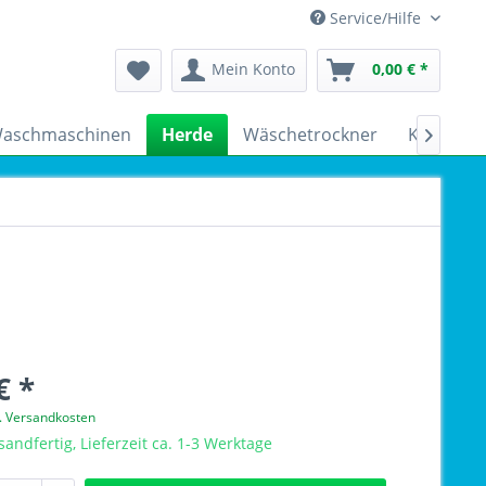
Service/Hilfe
Mein Konto
0,00 € *
aschmaschinen
Herde
Wäschetrockner
Kühlschr

€ *
l. Versandkosten
sandfertig, Lieferzeit ca. 1-3 Werktage