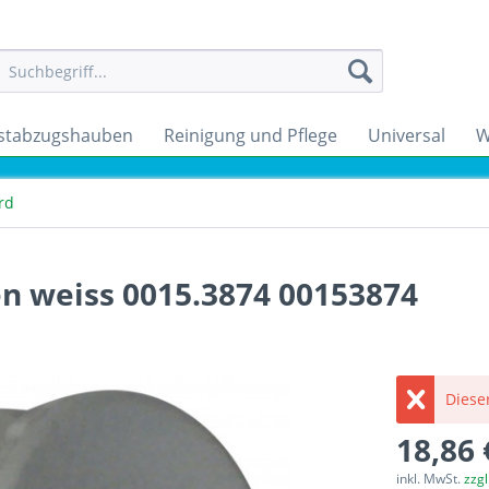
stabzugshauben
Reinigung und Pflege
Universal
W
rd
n weiss 0015.3874 00153874
Dieser
18,86 
inkl. MwSt.
zzg