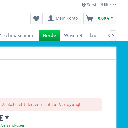
Service/Hilfe
Mein Konto
0,00 € *
aschmaschinen
Herde
Wäschetrockner
Kühlschr

 Artikel steht derzeit nicht zur Verfügung!
€ *
l. Versandkosten