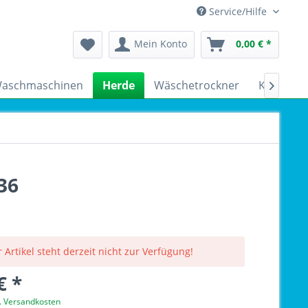
Service/Hilfe
Mein Konto
0,00 € *
aschmaschinen
Herde
Wäschetrockner
Kühlschr

36
 Artikel steht derzeit nicht zur Verfügung!
€ *
l. Versandkosten