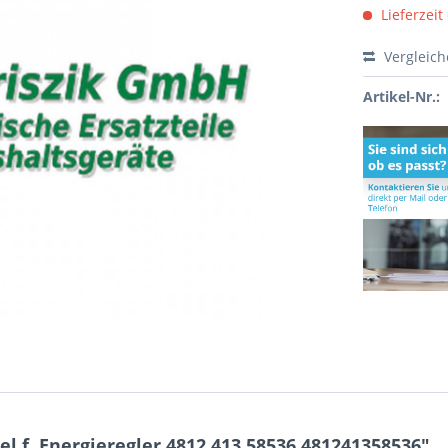
Lieferzeit
Vergleic
Artikel-Nr.:
 f. Energieregler 4812.413.58536 481241358536"