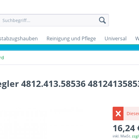
stabzugshauben
Reinigung und Pflege
Universal
W
rd
egler 4812.413.58536 4812413585
Dieser
16,24 
inkl. MwSt.
zzg