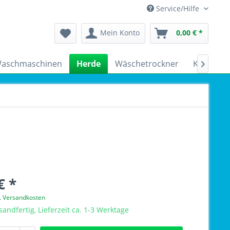
Service/Hilfe
Mein Konto
0,00 € *
aschmaschinen
Herde
Wäschetrockner
Kühlschr

€ *
l. Versandkosten
sandfertig, Lieferzeit ca. 1-3 Werktage