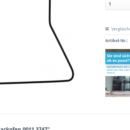
Vergleic
Artikel-Nr.:
ackofen 0011.3747"