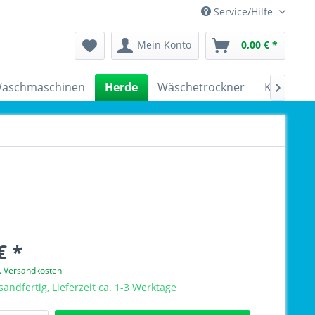
Service/Hilfe
Mein Konto
0,00 € *
aschmaschinen
Herde
Wäschetrockner
Kühlschr

€ *
l. Versandkosten
sandfertig, Lieferzeit ca. 1-3 Werktage