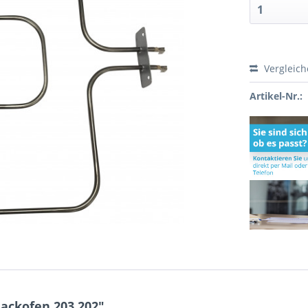
Vergleic
Artikel-Nr.:
ackofen 203.202"