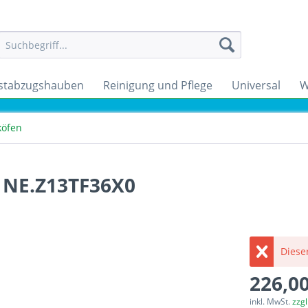
stabzugshauben
Reinigung und Pflege
Universal
W
köfen
f NE.Z13TF36X0
Dieser
226,00
inkl. MwSt.
zzg