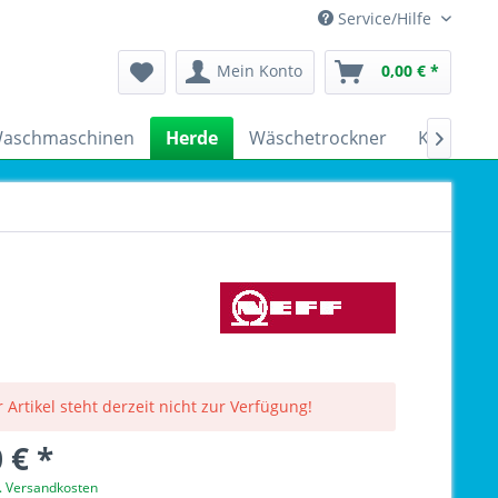
Service/Hilfe
Mein Konto
0,00 € *
aschmaschinen
Herde
Wäschetrockner
Kühlschr

 Artikel steht derzeit nicht zur Verfügung!
 € *
l. Versandkosten