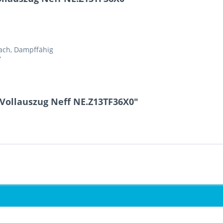
fach, Dampffähig
7
-Vollauszug Neff NE.Z13TF36X0"