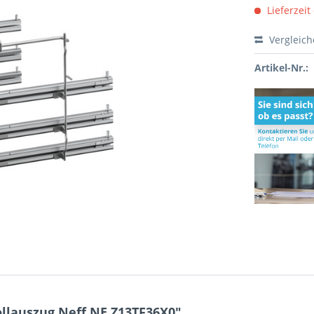
Lieferzeit
Vergleic
Artikel-Nr.:
llauszug Neff NE.Z13TF36X0"