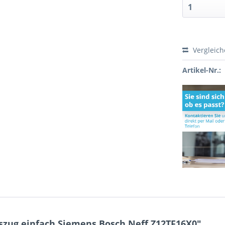
Vergleic
Artikel-Nr.:
zug einfach Siemens Bosch Neff Z12TF16X0"