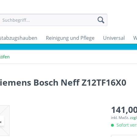
stabzugshauben
Reinigung und Pflege
Universal
W
köfen
Siemens Bosch Neff Z12TF16X0
141,00
inkl. MwSt.
zzg
Sofort ver