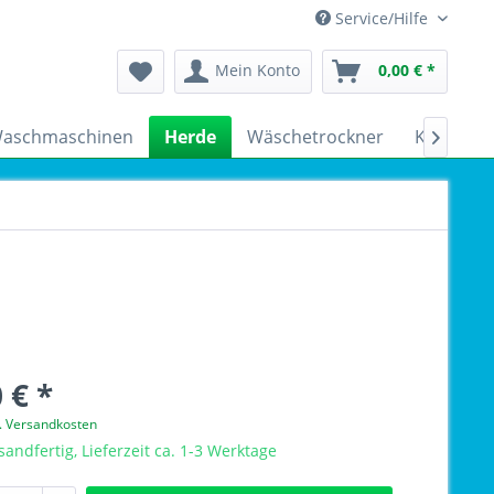
Service/Hilfe
Mein Konto
0,00 € *
aschmaschinen
Herde
Wäschetrockner
Kühlschr

 € *
l. Versandkosten
sandfertig, Lieferzeit ca. 1-3 Werktage