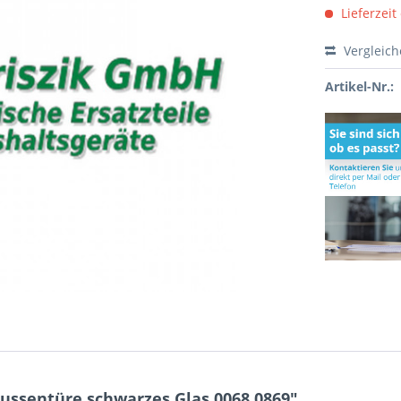
Lieferzeit
Vergleic
Artikel-Nr.:
ussentüre schwarzes Glas 0068.0869"