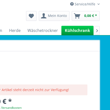
Service/Hilfe
Mein Konto
0,00 € *
n
Herde
Wäschetrockner
Kühlschrank
Spülm

 Artikel steht derzeit nicht zur Verfügung!
 € *
l. Versandkosten