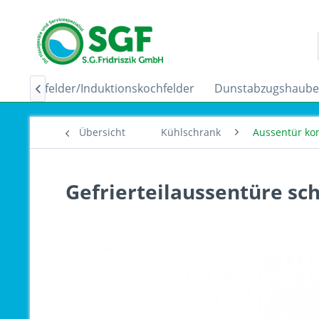
Ceranfelder/Induktionskochfelder
Dunstabzugshaub

Übersicht
Kühlschrank
Aussentür ko
Gefrierteilaussentüre sc