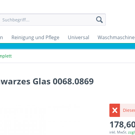
en
Reinigung und Pflege
Universal
Waschmaschine
mplett
hwarzes Glas 0068.0869
Dieser
178,60
inkl. MwSt.
zzg