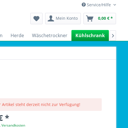
Service/Hilfe
Mein Konto
0,00 € *
n
Herde
Wäschetrockner
Kühlschrank
Spülm

 Artikel steht derzeit nicht zur Verfügung!
€ *
l. Versandkosten