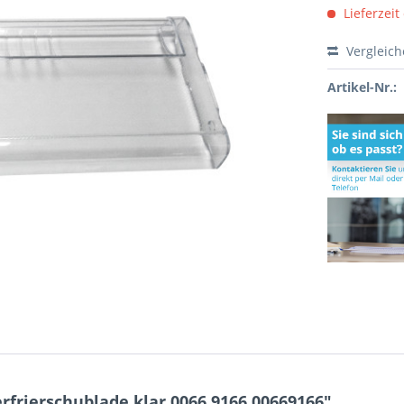
Lieferzeit
Vergleic
Artikel-Nr.:
rfrierschublade klar 0066.9166 00669166"