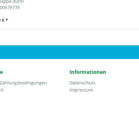
klappe dünn
 00678735
 € *
ce
Informationen
 Zahlungsbedingungen
Datenschutz
ht
Impressum