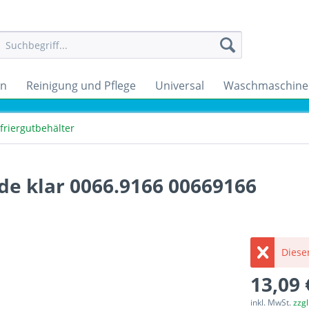
en
Reinigung und Pflege
Universal
Waschmaschine
friergutbehälter
ade klar 0066.9166 00669166
Dieser
13,09 
inkl. MwSt.
zzg