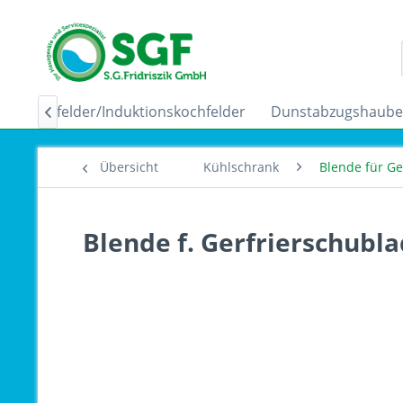
Ceranfelder/Induktionskochfelder
Dunstabzugshaub

Übersicht
Kühlschrank
Blende für Ge
Blende f. Gerfrierschubl