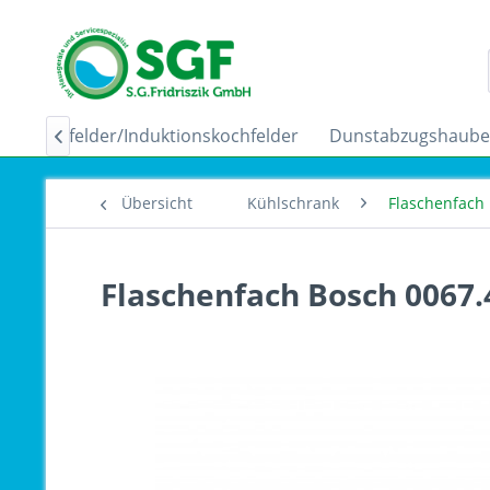
Ceranfelder/Induktionskochfelder
Dunstabzugshaub

Übersicht
Kühlschrank
Flaschenfach
Flaschenfach Bosch 0067