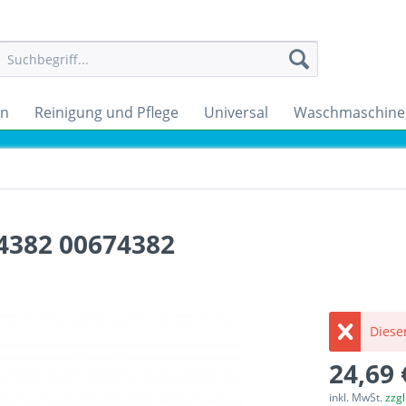
en
Reinigung und Pflege
Universal
Waschmaschine
.4382 00674382
Dieser
24,69 
inkl. MwSt.
zzg