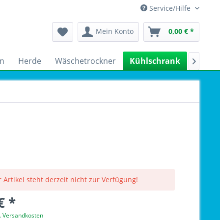
Service/Hilfe
Mein Konto
0,00 € *
n
Herde
Wäschetrockner
Kühlschrank
Spülm

 Artikel steht derzeit nicht zur Verfügung!
€ *
l. Versandkosten