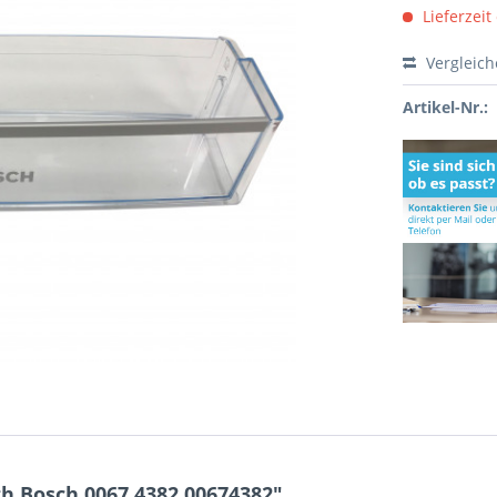
Lieferzeit
Vergleic
Artikel-Nr.:
h Bosch 0067.4382 00674382"