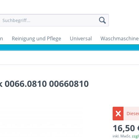
en
Reinigung und Pflege
Universal
Waschmaschine
k 0066.0810 00660810
Dieser
16,50 
inkl. MwSt.
zzg