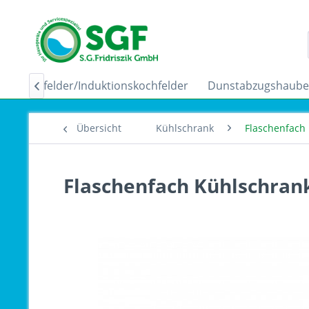
Ceranfelder/Induktionskochfelder
Dunstabzugshaub

Übersicht
Kühlschrank
Flaschenfach
Flaschenfach Kühlschran