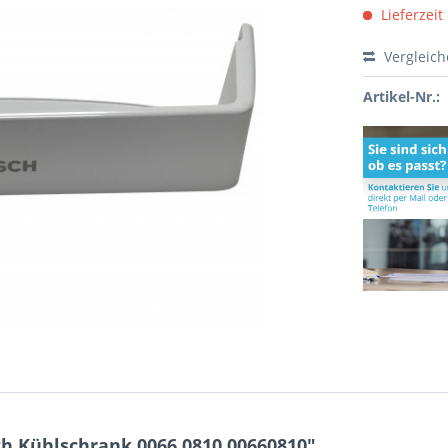
Lieferzeit
Vergleic
Artikel-Nr.:
h Kühlschrank 0066.0810 00660810"