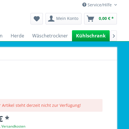
Service/Hilfe
Mein Konto
0,00 € *
n
Herde
Wäschetrockner
Kühlschrank
Spülm

 Artikel steht derzeit nicht zur Verfügung!
€ *
l. Versandkosten