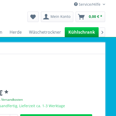
Service/Hilfe
Mein Konto
0,00 € *
n
Herde
Wäschetrockner
Kühlschrank
Spülm

€ *
l. Versandkosten
sandfertig, Lieferzeit ca. 1-3 Werktage