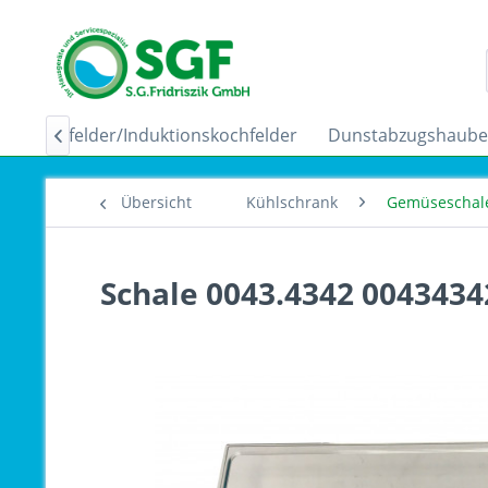
Ceranfelder/Induktionskochfelder
Dunstabzugshaub

Übersicht
Kühlschrank
Gemüseschal
Schale 0043.4342 0043434