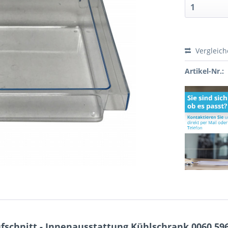
Vergleic
Artikel-Nr.:
fschnitt - Innenausstattung Kühlschrank 0060.59