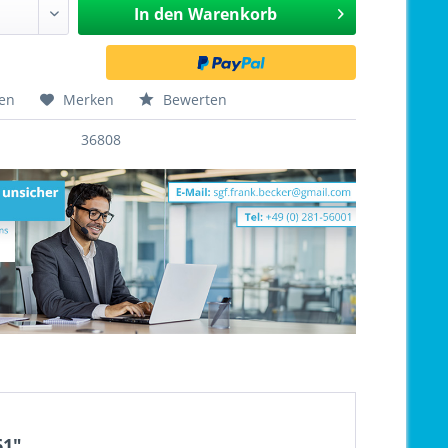
In den
Warenkorb
hen
Merken
Bewerten
36808
61"