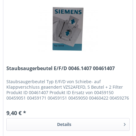
Staubsaugerbeutel E/F/D 0046.1407 00461407
Staubsaugerbeutel Typ E/F/D von Schiebe- auf
Klappverschluss geaendert VZ52AFEFD, 5 Beutel + 2 Filter
Produkt ID 00461407 Produkt ID Ersatz von 00459150
00459051 00459171 00459151 00459050 00460422 00459276
00459251 00459271 00460417...
9,40 € *
Details