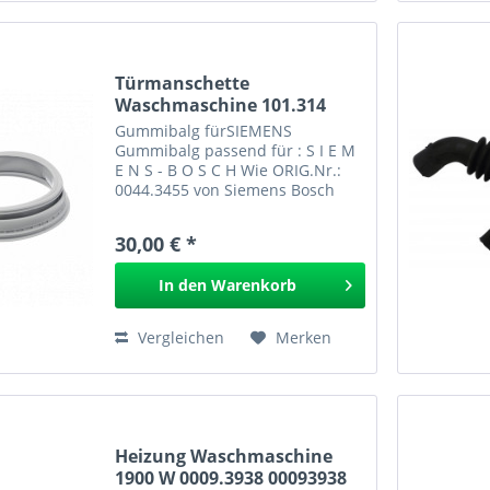
Türmanschette
Waschmaschine 101.314
Gummibalg fürSIEMENS
Gummibalg passend für : S I E M
E N S - B O S C H Wie ORIG.Nr.:
0044.3455 von Siemens Bosch
Constructa Nr.: 0044.3455 EAN:
Gummibalg für SIEMENS 101.314
30,00 € *
In den
Warenkorb
Vergleichen
Merken
Heizung Waschmaschine
1900 W 0009.3938 00093938