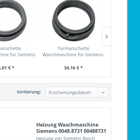
anschette
Türmanschette
Türma
ine für Siemens
Waschmaschine für Siemens-
Waschmaschi
01.207
Bosch...
10
,01 € *
34,16 € *
35,
Sortierung:
Heizung Waschmaschine
Siemens 0048.8731 00488731
Heizung von Siemens Bosch