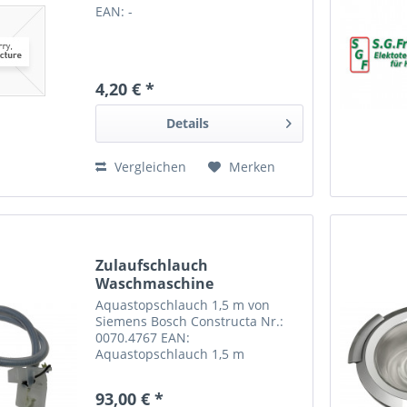
EAN: -
4,20 € *
Details
Vergleichen
Merken
Zulaufschlauch
Waschmaschine
Spülmaschine mit...
Aquastopschlauch 1,5 m von
Siemens Bosch Constructa Nr.:
0070.4767 EAN:
Aquastopschlauch 1,5 m
0070.4767
93,00 € *