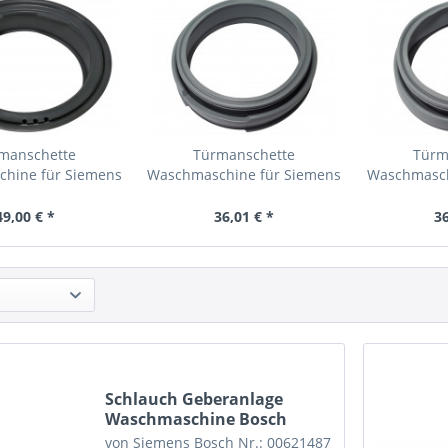
manschette
Türmanschette
Türm
hine für Siemens
Waschmaschine für Siemens
Waschmasch
01.313...
3. Typ...
1
49,00 € *
36,01 € *
36
Schlauch Geberanlage
Waschmaschine Bosch
von Siemens Bosch Nr.: 00621487