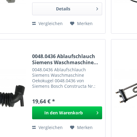
Details
Vergleichen
Merken
0048.0436 Ablaufschlauch
Siemens Waschmaschine...
0048.0436 Ablaufschlauch
Siemens Waschmaschine
Oekokugel 0048.0436 von
Siemens Bosch Constructa Nr.:
35.2512 EAN: Ablaufschlauch vom
Bottich der Waschmaschine zur
19,64 € *
Laugenpumpe
In den
Warenkorb
Vergleichen
Merken