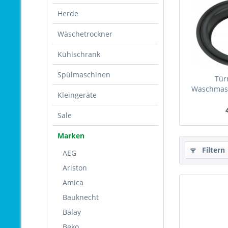
Herde
Wäschetrockner
Kühlschrank
Spülmaschinen
Tür
Waschmasc
Kleingeräte
1
Sale
Marken
Filtern
AEG
Ariston
Amica
Bauknecht
Balay
Beko