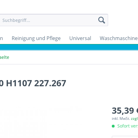
en
Reinigung und Pflege
Universal
Waschmaschine
aelte
 H1107 227.267
35,39 
inkl. MwSt.
zzg
Sofort ver