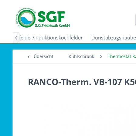
Ceranfelder/Induktionskochfelder
Dunstabzugshaub

Übersicht
Kühlschrank
Thermostat K
RANCO-Therm. VB-107 K50