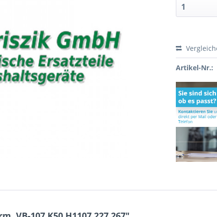
Vergleic
Artikel-Nr.:
m. VB-107 K50 H1107 227.267"