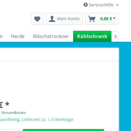
Service/Hilfe
Mein Konto
0,00 € *
n
Herde
Wäschetrockner
Kühlschrank
Spülm

€ *
l. Versandkosten
sandfertig, Lieferzeit ca. 1-3 Werktage